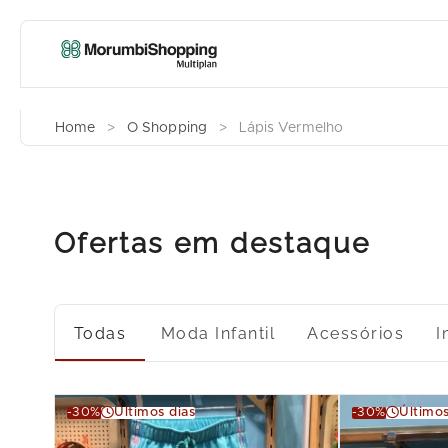
Home
>
O Shopping
>
Lápis Vermelho
Ofertas em destaque
Todas
Moda Infantil
Acessórios
I
-30%
Últimos dias
-30%
Últimos