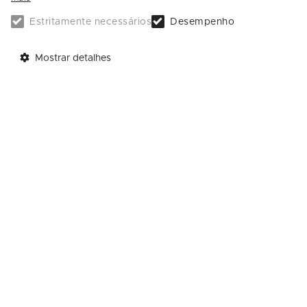
Estritamente necessários
Desempenho
Mostrar detalhes
Telefones
Contatos
SAC: (11) 5189-4805
Trabalhe Conosco
Administração: (11) 5189-4800
Enviar Mensagem
Call Center: (11) 4003-4132
Achados e Perdidos: (11) 5189-4836
Endereço
Avenida Roque Petroni Júnior, 1089