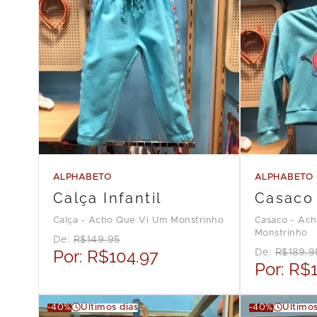
ALPHABETO
ALPHABETO
Calça Infantil
Casaco 
Calça - Acho Que Vi Um Monstrinho
Casaco - Ac
Monstrinho
De:
R$149.95
Por:
R$104.97
De:
R$189.9
Por:
R$1
-40%
Últimos dias
-40%
Últimos