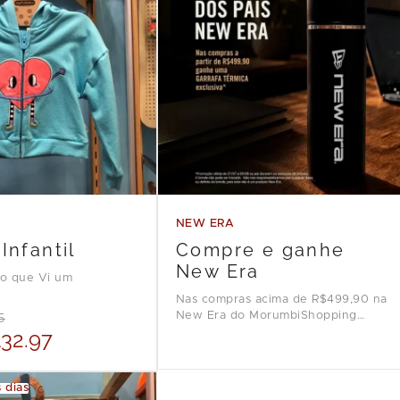
NEW ERA
Infantil
Compre e ganhe
New Era
ho que Vi um
Nas compras acima de R$499,90 na
New Era do MorumbiShopping
5
ganhe uma garrafa térmica
32.97
exclusiva. Válido até 09/08 ou
enquanto durarem os estoques. O
brinde não pode ser trocado.
 dias