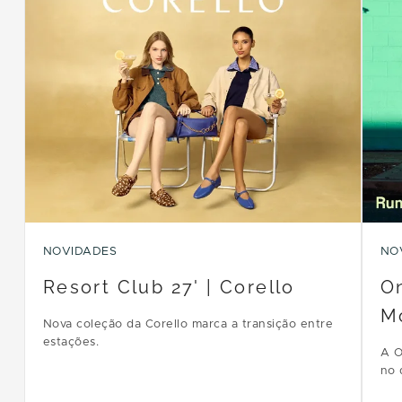
NOVIDADES
NO
Resort Club 27' | Corello
On
M
Nova coleção da Corello marca a transição entre
estações.
A O
no 