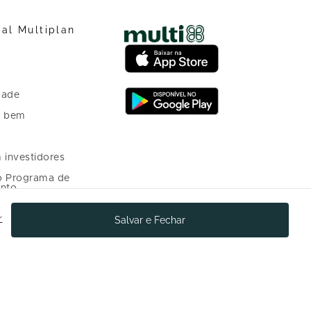
nal Multiplan
dade
o bem
 investidores
o Programa de
nto
r
Salvar e Fechar