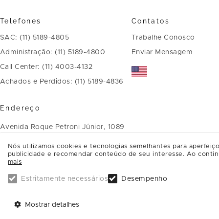
Telefones
Contatos
SAC: (11) 5189-4805
Trabalhe Conosco
Administração: (11) 5189-4800
Enviar Mensagem
Call Center: (11) 4003-4132
Achados e Perdidos: (11) 5189-4836
Endereço
Avenida Roque Petroni Júnior, 1089
Jardim das Acácias - CEP: 04707-
Nós utilizamos cookies e tecnologias semelhantes para aperfeiço
publicidade e recomendar conteúdo de seu interesse. Ao contin
900
mais
São Paulo - SP
Estritamente necessários
Desempenho
SAIBA COMO CHEGAR
Mostrar detalhes