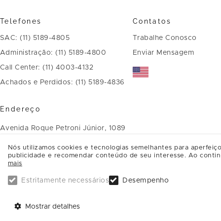
Telefones
Contatos
SAC: (11) 5189-4805
Trabalhe Conosco
Administração: (11) 5189-4800
Enviar Mensagem
Call Center: (11) 4003-4132
Achados e Perdidos: (11) 5189-4836
Endereço
Avenida Roque Petroni Júnior, 1089
Jardim das Acácias - CEP: 04707-
Nós utilizamos cookies e tecnologias semelhantes para aperfeiço
publicidade e recomendar conteúdo de seu interesse. Ao contin
900
mais
São Paulo - SP
Estritamente necessários
Desempenho
SAIBA COMO CHEGAR
Mostrar detalhes