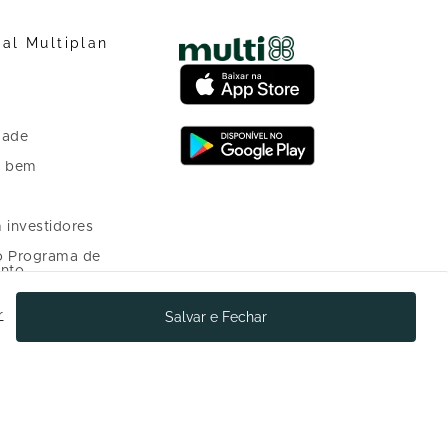
nal Multiplan
dade
o bem
 investidores
o Programa de
nto
r
Salvar e Fechar