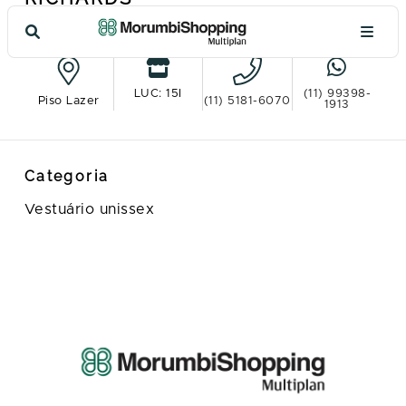
Ver no mapa
LUC: 15I
(11) 99398-
Piso Lazer
(11) 5181-6070
1913
Categoria
Vestuário unissex