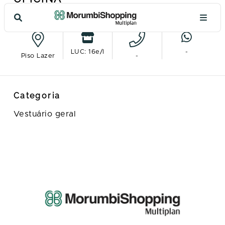
Ver no mapa
LUC: 16e/l
-
Piso Lazer
-
Categoria
Vestuário geral