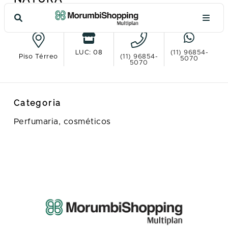
Ver no mapa
LUC: 08
(11) 96854-
Piso Térreo
(11) 96854-
5070
5070
Categoria
Perfumaria, cosméticos