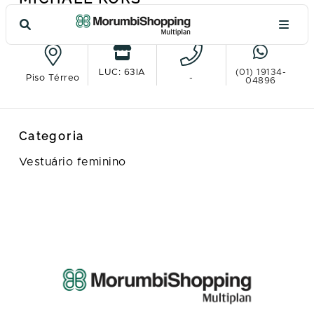
Ver no mapa
LUC: 63IA
(01) 19134-
Piso Térreo
-
04896
Categoria
Vestuário feminino