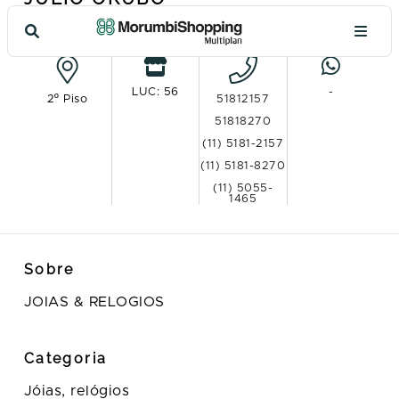
Ver no mapa
LUC: 56
-
2º Piso
51812157
51818270
(11) 5181-2157
(11) 5181-8270
(11) 5055-
1465
Sobre
JOIAS & RELOGIOS
Categoria
Jóias, relógios