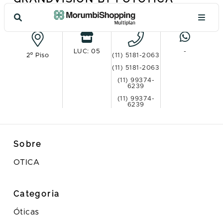
Ver no mapa
LUC: 05
-
2º Piso
(11) 5181-2063
(11) 5181-2063
(11) 99374-
6239
(11) 99374-
6239
Sobre
OTICA
Categoria
Óticas