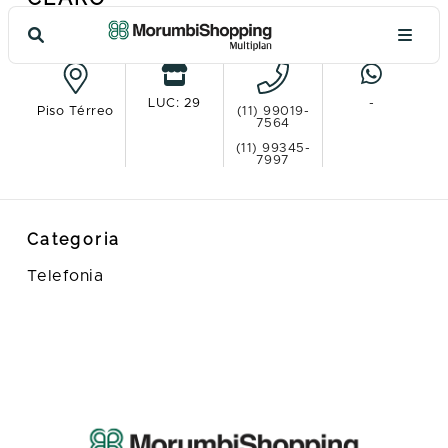
Ver no mapa
LUC: 29
-
Piso Térreo
(11) 99019-
7564
(11) 99345-
7997
Categoria
Telefonia