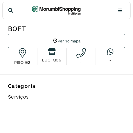
BOFT
Ver no mapa
LUC: Q06
-
PISO G2
-
Categoria
Serviços