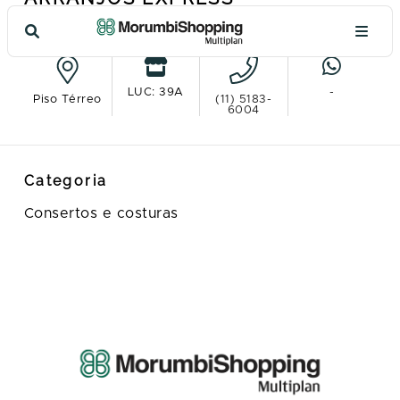
Ver no mapa
LUC: 39A
-
Piso Térreo
(11) 5183-
6004
Categoria
Consertos e costuras