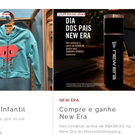
 dias
Últimos dias
NEW ERA
Infantil
Compre e ganhe
New Era
ho que Vi um
Nas compras acima de R$499,90 na
New Era do MorumbiShopping
5