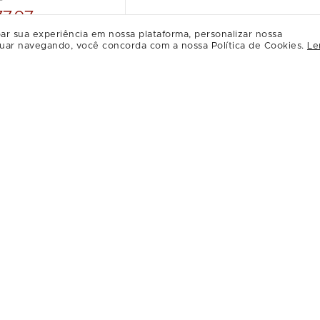
7.97
ar sua experiência em nossa plataforma, personalizar nossa
uar navegando, você concorda com a nossa Política de Cookies.
Le
Institucional
Institucio
Central de Privacidade
A Multiplan
Conheça a Multiplan
Inovação
Sobre o MorumbiShopping
Sustentabili
Multiplique 