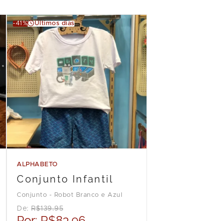
-41%
Últimos dias
ALPHABETO
Conjunto Infantil
Conjunto - Robot Branco e Azul
De:
R$139.95
Por:
R$83.96