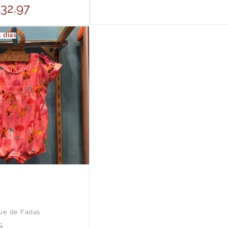
ganhe uma garrafa térmica
32.97
exclusiva. Válido até 09/08 ou
enquanto durarem os estoques. O
brinde não pode ser trocado.
 dias
ue de Fadas
5