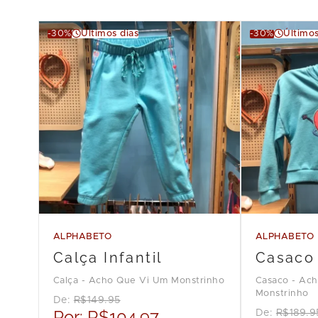
-30%
Últimos dias
-30%
Últimos
ALPHABETO
ALPHABETO
Calça Infantil
Casaco 
Calça - Acho Que Vi Um Monstrinho
Casaco - Ac
Monstrinho
De:
R$149.95
Por:
R$104.97
De:
R$189.9