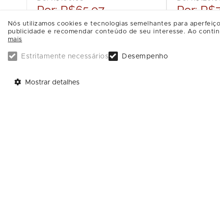
Por:
R$65.97
Por:
R$7
Nós utilizamos cookies e tecnologias semelhantes para aperfeiço
publicidade e recomendar conteúdo de seu interesse. Ao contin
mais
Estritamente necessários
Desempenho
Mostrar detalhes
Telefones
Contatos
SAC: (11) 5189-4805
Trabalhe Conosco
Administração: (11) 5189-4800
Enviar Mensagem
Call Center: (11) 4003-4132
Achados e Perdidos: (11) 5189-4836