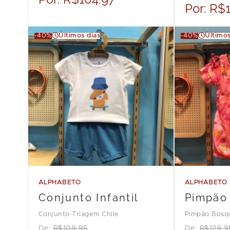
Por:
R$1
-40%
Últimos dias
-40%
Últimos
ALPHABETO
ALPHABETO
Conjunto Infantil
Pimpão
Conjunto Triagem Chile
Pimpão Bosq
De:
R$109.95
De:
R$129.9