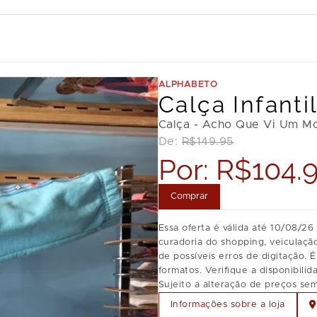
ALPHABETO
Calça Infanti
Calça - Acho Que Vi Um Mo
De:
R$149.95
Por:
R$104.
Comprar
Essa oferta é válida até 10/08/2
curadoria do shopping, veiculaçã
de possíveis erros de digitação. 
formatos. Verifique a disponibili
Sujeito a alteração de preços sem
Informações sobre a loja