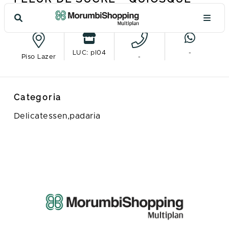
Ver no mapa
LUC: pl04
-
Piso Lazer
-
Categoria
Delicatessen,padaria