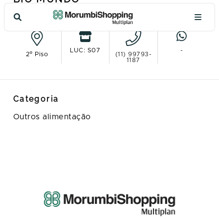
Ver no mapa
LUC: S07
-
2º Piso
(11) 99793-
1187
Categoria
Outros alimentação