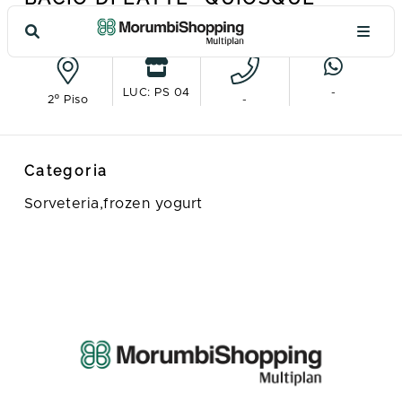
Ver no mapa
LUC: PS 04
-
2º Piso
-
Categoria
Sorveteria,frozen yogurt