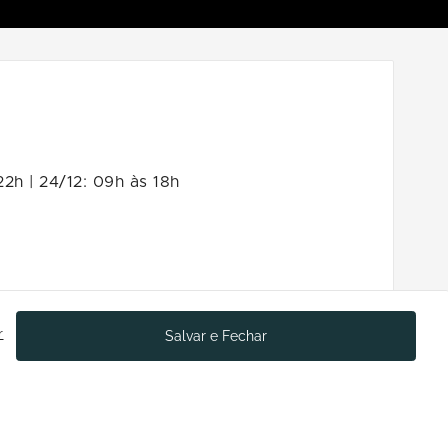
2h | 24/12: 09h às 18h
em de chegada.
r
Salvar e Fechar