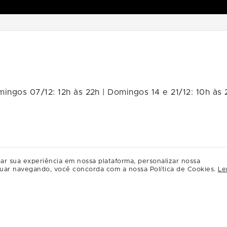
ngos 07/12: 12h às 22h | Domingos 14 e 21/12: 10h às 2
ar sua experiência em nossa plataforma, personalizar nossa
ingresso para participar, o atendimento será por ord
uar navegando, você concorda com a nossa Política de Cookies.
Le