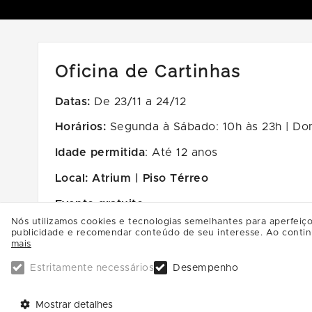
Oficina de Cartinhas
Datas:
De 23/11 a 24/12
Horários:
Segunda à Sábado: 10h às 23h | Domi
Idade permitida
: Até 12 anos
Local: Atrium | Piso Térreo
Evento gratuito.
Nós utilizamos cookies e tecnologias semelhantes para aperfeiço
Não é necessário agendamento, resgate seu 
publicidade e recomendar conteúdo de seu interesse. Ao contin
mais
Classificação: Até 12 anos
Estritamente necessários
Desempenho
Mostrar detalhes