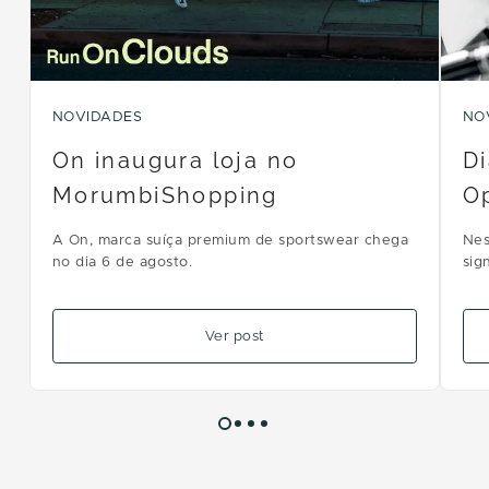
NOVIDADES
NO
On inaugura loja no
Di
MorumbiShopping
Op
A On, marca suíça premium de sportswear chega
Nes
no dia 6 de agosto.
sig
dias
Ver post