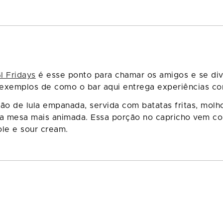
I Fridays
é esse ponto para chamar os amigos e se divert
s exemplos de como o bar aqui entrega experiências c
ção de lula empanada, servida com batatas fritas, molho
 a mesa mais animada. Essa porção no capricho vem co
le e sour cream.