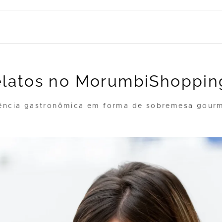
elatos no MorumbiShoppin
ência gastronômica em forma de sobremesa gourme