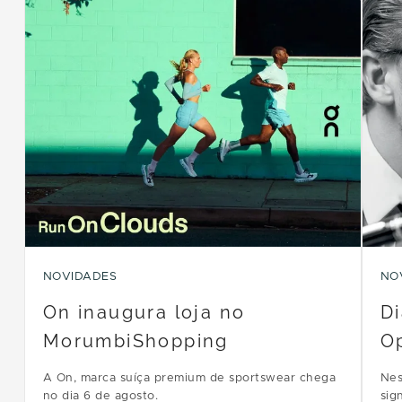
NOVIDADES
NO
On inaugura loja no
Di
MorumbiShopping
Op
A On, marca suíça premium de sportswear chega
Nes
no dia 6 de agosto.
sig