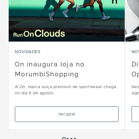
NOVIDADES
NO
On inaugura loja no
Di
MorumbiShopping
Op
A On, marca suíça premium de sportswear chega
Nes
no dia 6 de agosto.
sig
dias
Ver post