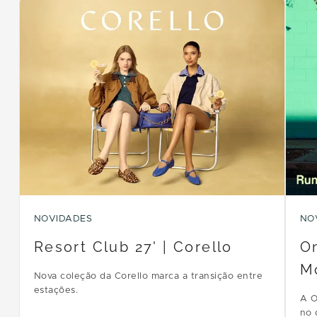
NOVIDADES
NO
Resort Club 27' | Corello
On
M
Nova coleção da Corello marca a transição entre
estações.
A O
no 