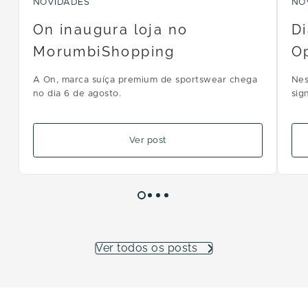
NOVIDADES
NO
On inaugura loja no
Di
MorumbiShopping
Op
A On, marca suíça premium de sportswear chega
Nes
no dia 6 de agosto.
sig
dias
Ver post
Ver todos os posts