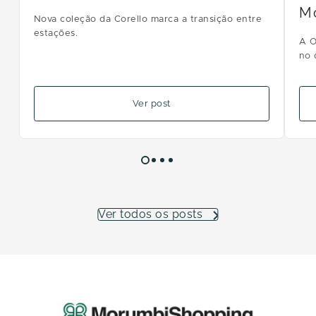
M
Nova coleção da Corello marca a transição entre
estações.
A O
no 
Ver post
Ver todos os posts