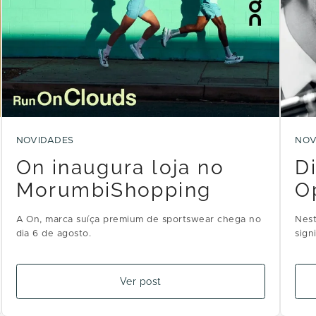
NOVIDADES
NOV
On inaugura loja no
D
MorumbiShopping
O
A On, marca suíça premium de sportswear chega no
Nest
dia 6 de agosto.
sign
Ver post