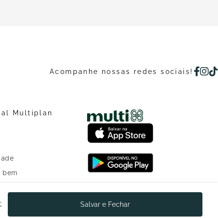
Acompanhe nossas redes sociais!
nal Multiplan
dade
o bem
 investidores
r
Salvar e Fechar
o Programa de