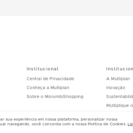
Institucional
Institucio
Central de Privacidade
A Multiplan
Conheça a Multiplan
Inovação
Sobre o MorumbiShopping
Sustentabili
Multiplique 
Governança
ar sua experiência em nossa plataforma, personalizar nossa
Relação com
uar navegando, você concorda com a nossa Política de Cookies.
Le
Regulament